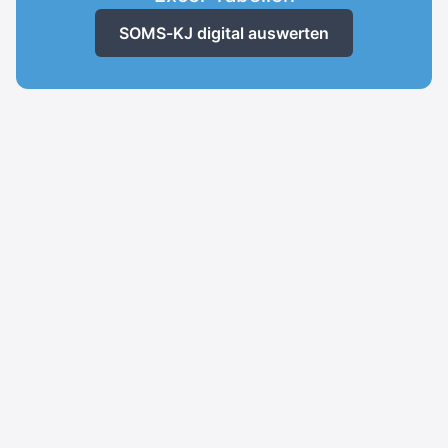
SOMS-KJ digital auswerten
Unser Angebot richtet sich ausschließlich an qualifizierte
Fachpersonen in Ausübung ihrer beruflichen Tätigkeit.
Info
Hilfebereich
Neue Testverfahren
Kontakt
Datenschutz
AGB